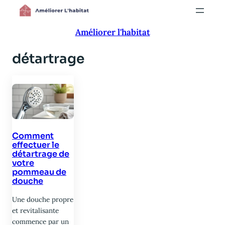
Aller
au
Améliorer l'habitat
contenu
détartrage
Comment
effectuer le
détartrage de
votre
pommeau de
douche
Une douche propre
et revitalisante
commence par un