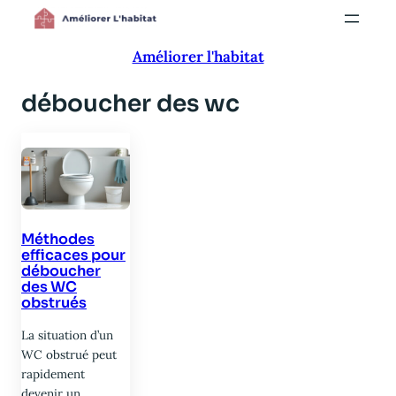
Aller
au
Améliorer l'habitat
contenu
déboucher des wc
Méthodes
efficaces pour
déboucher
des WC
obstrués
La situation d’un
WC obstrué peut
rapidement
devenir un