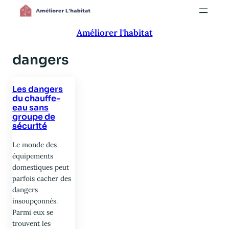
Aller
au
Améliorer l'habitat
contenu
dangers
Les dangers
du chauffe-
eau sans
groupe de
sécurité
Le monde des
équipements
domestiques peut
parfois cacher des
dangers
insoupçonnés.
Parmi eux se
trouvent les