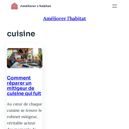
Aller
au
Améliorer l'habitat
contenu
cuisine
Comment
réparer un
mitigeur de
cuisine qui fuit
Au cœur de chaque
cuisine se trouve le
robinet mitigeur,
véritable acteur