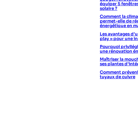
équiper 5 fenêtre
solaire ?
Comment la climat
permet-elle de réd
énergétique en m
Les avantages d’un
play » pour une in
Pourquoi privilégi
une rénovation é
Maîtriser la mouc
ses plantes d’int
Comment prévenir 
tuyaux de cuivre