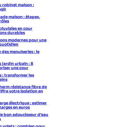
u robinet maison :
agir
ade maison : étapes,
rôles
pluviales en cour
ions durables
utions modernes pour une
 quotidien
e des menuiseries : le
 jardin urbain : 8
oriser une cour
s : transformer les
ains
erm résistance fibre de
hiffre votre isolation en
rge électrique : estimer
charges en euros
le bon adoucisseur d’eau
n
 volets : combien pour