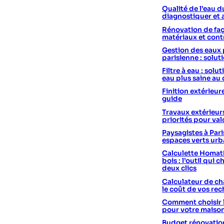
Qualité de l’eau d
diagnostiquer et 
Rénovation de faç
matériaux et cont
Gestion des eaux 
parisienne : solut
Filtre à eau : sol
eau plus saine au
Finition extérieur
guide
Travaux extérieurs
priorités pour val
Paysagistes à Pari
espaces verts urb
Calculette Homath
bois : l’outil qui c
deux clics
Calculateur de cha
le coût de vos re
Comment choisir 
pour votre maiso
Budget rénovation