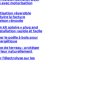
s avec motorisation
isation réversible
uire la facture
aison rénovée
 kit solaire « plug and
stallation rapide et facile
er le poêle à bois pour
nergétique
he de terreau : protéger
érieur naturellement
l’électrolyse sur les