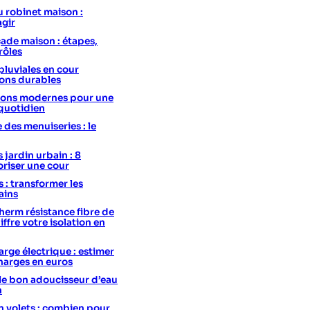
u robinet maison :
agir
ade maison : étapes,
rôles
pluviales en cour
ions durables
utions modernes pour une
 quotidien
e des menuiseries : le
 jardin urbain : 8
oriser une cour
s : transformer les
ains
erm résistance fibre de
hiffre votre isolation en
rge électrique : estimer
charges en euros
le bon adoucisseur d’eau
n
 volets : combien pour