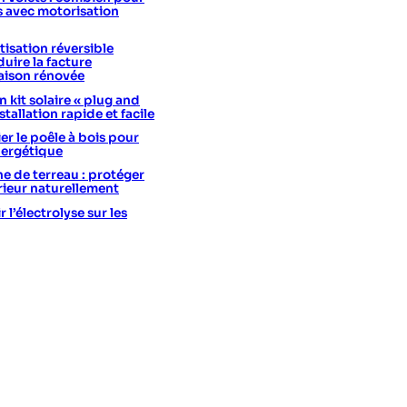
s avec motorisation
isation réversible
uire la facture
aison rénovée
 kit solaire « plug and
stallation rapide et facile
er le poêle à bois pour
nergétique
he de terreau : protéger
érieur naturellement
l’électrolyse sur les