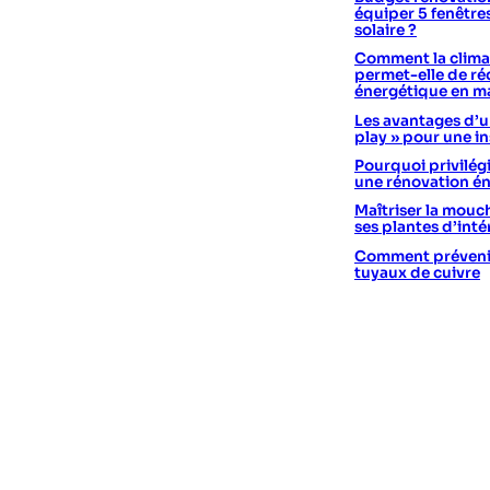
équiper 5 fenêtre
solaire ?
Comment la climat
permet-elle de réd
énergétique en m
Les avantages d’un
play » pour une in
Pourquoi privilégi
une rénovation é
Maîtriser la mouc
ses plantes d’int
Comment prévenir 
tuyaux de cuivre