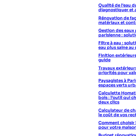
Qualité de l’eau d
diagnostiquer et 
Rénovation de faç
matériaux et cont
Gestion des eaux 
parisienne : solut
Filtre à eau : sol
eau plus saine au
Finition extérieur
guide
Travaux extérieurs
priorités pour val
Paysagistes à Pari
espaces verts urb
Calculette Homath
bois : l’outil qui c
deux clics
Calculateur de cha
le coût de vos re
Comment choisir 
pour votre maiso
Budget rénovation