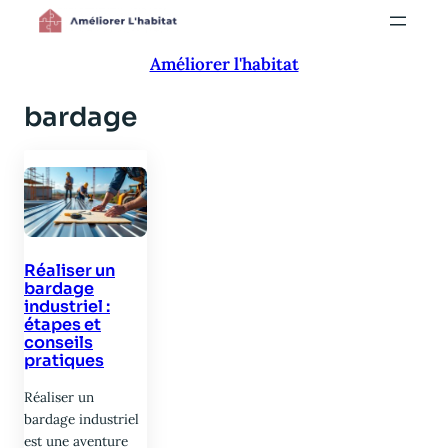
Aller
au
Améliorer l'habitat
contenu
bardage
Réaliser un
bardage
industriel :
étapes et
conseils
pratiques
Réaliser un
bardage industriel
est une aventure