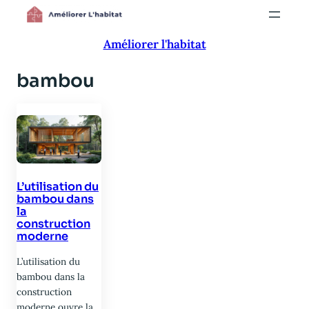
Aller
au
Améliorer l'habitat
contenu
bambou
L’utilisation du
bambou dans
la
construction
moderne
L’utilisation du
bambou dans la
construction
moderne ouvre la