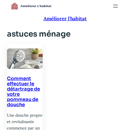
Aller
au
Améliorer l'habitat
contenu
astuces ménage
Comment
effectuer le
détartrage de
votre
pommeau de
douche
Une douche propre
et revitalisante
commence par un