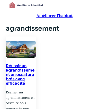
Aller
au
Améliorer l'habitat
contenu
agrandissement
Réussir un
agrandisseme
nt en ossature
bois avec
efficacité
Réaliser un
agrandissement en
ossature bois
représente une