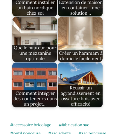
Comment installer
Extension de maison
un bain nordique
en container : une
chez soi
solution…
Quelle hauteur pour
une mezzanine
Créer un hammam à
optimale
domicile facilement
Réussir un
Comment intégrer
agrandissement en
des conteneurs dans
ossature bois avec
un projet…
efficacité
accessoire bricolage
fabrication sac
outil ponceuse
sac adapté
sac ponceuse