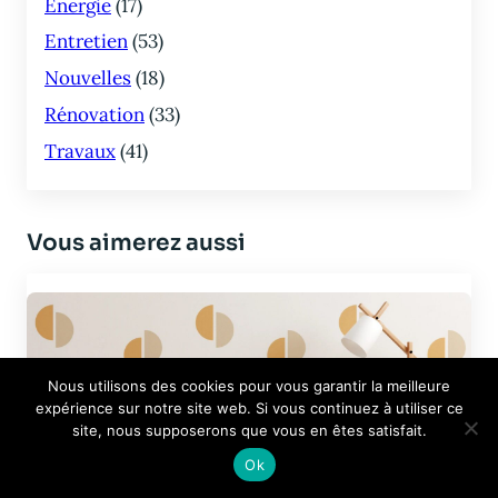
Energie
(17)
Entretien
(53)
Nouvelles
(18)
Rénovation
(33)
Travaux
(41)
Vous aimerez aussi
Nous utilisons des cookies pour vous garantir la meilleure
expérience sur notre site web. Si vous continuez à utiliser ce
site, nous supposerons que vous en êtes satisfait.
Ok