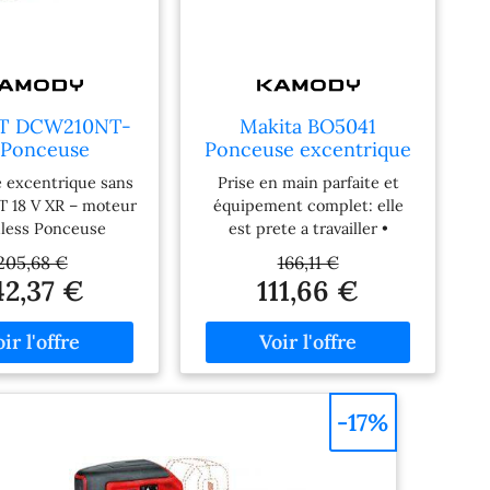
T DCW210NT-
Makita BO5041
 Ponceuse
Ponceuse excentrique
centrique
(300W/125mm)
 excentrique sans
Prise en main parfaite et
m/18V) Tstak
T 18 V XR – moteur
équipement complet: elle
less Ponceuse
est prete a travailler •
ue sans fil DeWALT
Poignée avant rotative sur
205,68 €
166,11 €
conçue pour offrir
300° • Extraction des
42,37 €
111,66 €
rté de mouvement
poussieres intégrée assurant
e dans tous vos
un ponçage propre et
s, aussi bien en
efficace • Ergonomie Soft
age avancé qu’en
Grip pour une meilleure
on professionnelle.
prise en main • Ponceuse a
 a son moteur
faible taux de vibrations et
-17%
, elle garantit une
produisant peu de
te efficacité, une
nuisances sonores •
gue durée de
Ponceuse excentrique