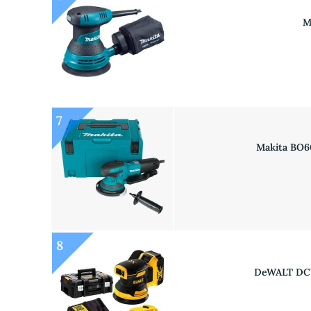
M
7
Makita BO6
8
DeWALT DCW