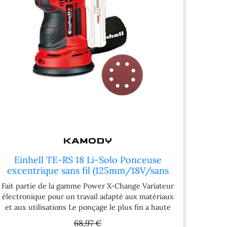
onnement et une
maniable avec prise en main
e fiabilité. Le
par poignées ergonomiques
teur de vitesse
Accessoires standard de
 permet d’adapter
série: • Assemblage de grip
ent la vitesse de
(125779-3) • Boîte a
age a chaque
poussieres + 1 sac a
ation. La faible
poussiere en papier (135246-
 assure un confort
0) Spécifications techniques:
 et autorise une
• Puissance de sortie
ion prolongée sans
maximale: 300 W • Rotation
. La ponceuse est
par minute: 4000 – 12000
ée d’un orifice
min?1 • Diametre du patin
tion de poussiere
de ponçage: 123 mm •
nt une connexion
Diametre du disque de
un aspirateur ou au
ponçage: 125 mm • Diametre
Einhell TE-RS 18 Li-Solo Ponceuse
 DeWALT AirLock.
de rotation de ponçage: 2,8
excentrique sans fil (125mm/18V/sans
s texturé et les
mm • Cordon d'alimentation:
batterie) 4462010
Fait partie de la gamme Power X-Change Variateur
utchoutées offrent
2,0 m • Niveau de vibration
électronique pour un travail adapté aux matériaux
e en main sure, un
(3 axes): 3,5 m/s2 •
et aux utilisations Le ponçage le plus fin a haute
nt contrôle et un
Incertitude de vibrations
puissance grâce au mouvement excenttrique
confort lors des
(facteur K): 1,5 m/s2 • Poids
68,97 €