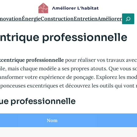
C
novation
Énergie
Construction
Entretien
Améliorer
h
ntrique professionnelle
e
r
c
xcentrique professionnelle
pour réaliser vos travaux avec 
h
icile, mais chaque modèle a ses propres atouts. Que vous 
e
nsformer votre expérience de ponçage. Explorez les modèl
r
ponceuses excentriques et découvrez les outils qui vont r
ue professionnelle
Nom