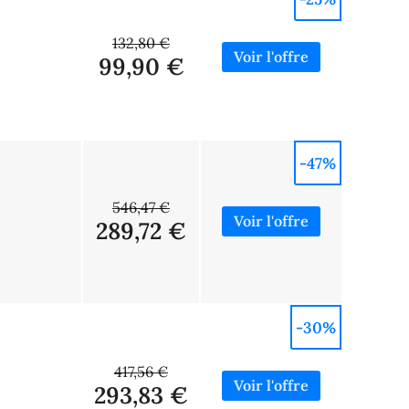
132,80 €
99,90 €
-47%
546,47 €
289,72 €
-30%
417,56 €
293,83 €