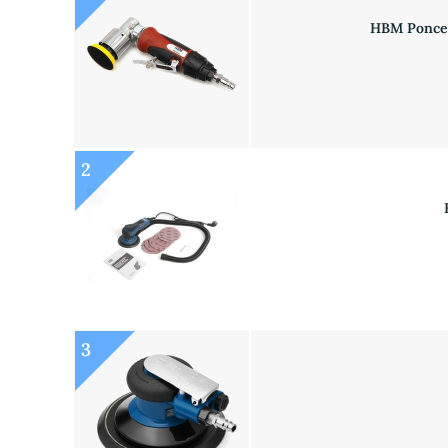
HBM Ponceu
2
3