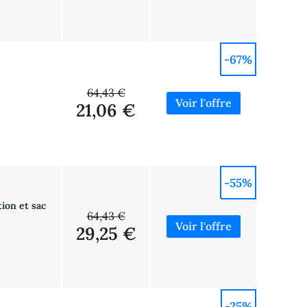
-67%
64,43 €
21,06 €
-55%
ion et sac
64,43 €
29,25 €
-25%