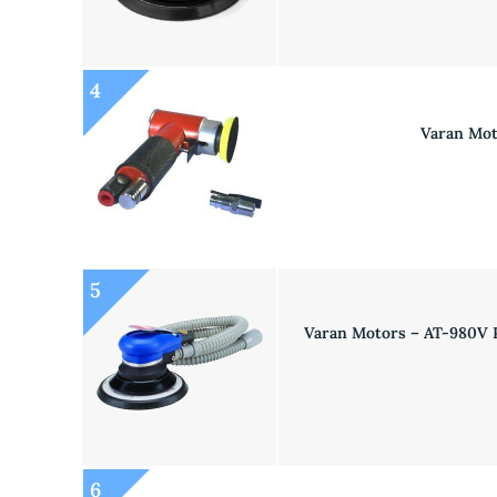
4
Varan Mot
5
Varan Motors – AT-980V Po
6