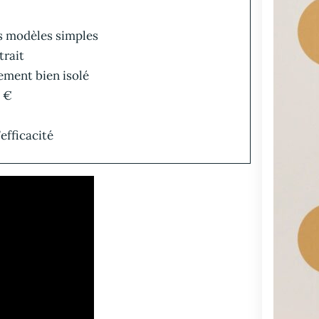
es modèles simples
trait
gement bien isolé
0 €
’efficacité